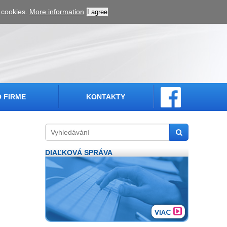
 cookies.
More information
I agree
O FIRME
KONTAKTY
DIAĽKOVÁ SPRÁVA
VIAC