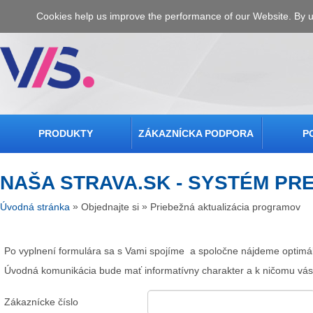
Cookies help us improve the performance of our Website. By us
PRODUKTY
ZÁKAZNÍCKA PODPORA
P
NAŠA STRAVA.SK - SYSTÉM PR
»
»
Úvodná stránka
Objednajte si
Priebežná aktualizácia programov
Po
vyplnení
formulára sa s Vami spojíme a spoločne nájdeme optimál
Úvodná komunikácia bude mať informatívny charakter a k ničomu vás
Zákaznícke číslo