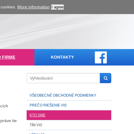
 cookies.
More information
I agree
O FIRME
KONTAKTY
VŠEOBECNÉ OBCHODNÉ PODMIENKY
PREČO RIEŠENIE VIS
acích
KTO SME
práve tie
TÍM VIS