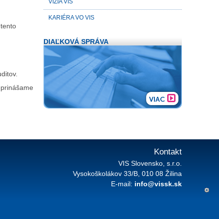
VÍZIA VIS
KARIÉRA VO VIS
 tento
DIAĽKOVÁ SPRÁVA
ditov.
prinášame
VIAC
Kontakt
VIS Slovensko, s.r.o.
Vysokoškolákov 33/B, 010 08 Žilina
E-mail:
info@vissk.sk