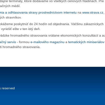
ýdajné terminály, ktoré dodávame vo všetkých cenových hladinách. Pre
ikačných médií.
ia a odhlasovania stravy prostredníctvom internetu
na
www.strava.cz
,
ch stravníkov.
dokážeme poskytnúť do 24 hodín od objednania. Väčšinu zákazníckych
vyriešiť ešte v ten istý deň.
dzke hromadného stravovania vrátane ekonomických konzultácií a au
ačný servis
- formou
e-mailového magazínu
a
tematických miniseriálov
sti hromadného stravovania.
ts reserved