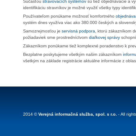
Súčasťou
stravovacích systémov
sú tiež objednávacie a v
identifikáciu stravníkov je možné využiť všetky typy identif
Používateľom ponúkame možnosť komfortného
objednávan
systém dnes využíva viac ako 380.000 českých a slovenský
Samozrejmosťou je
servisná podpora
, ktorú zákazníkom 
požiadaviek sme prostredníctvom
diaľkovej správy
schopní 
Zákazníkom ponúkame tiež komplexné poradenstvo k prevá
Bezplatne poskytujeme všetkým našim zákazníkom
inform
všetkým na základe registrácie aktuálne informácie z obla
2014 ©
Verejná informačná služba, spol. s r.o.
- All righ