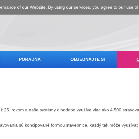
ormance of our Website. By using our services, you agree to our use of
PORADŇA
OBJEDNAJTE SI
ž 25. rokom a naše systémy dlhodobo využíva viac ako 4.500 stravov
avovania sú koncipované formou stavebnice, každý tak môže využívať 